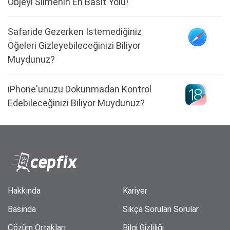
Objeyi Silmenin En Basit Yolu!
Safaride Gezerken İstemediğiniz
Öğeleri Gizleyebileceğinizi Biliyor
Muydunuz?
iPhone'unuzu Dokunmadan Kontrol
Edebileceğinizi Biliyor Muydunuz?
Hakkında
Kariyer
Basında
Sıkça Sorulan Sorular
Çözüm Ortakları
Bilgi Gizliliği