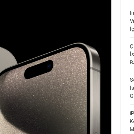
İ
V
İ
Ç
İ
B
S
İ
G
i
K
M