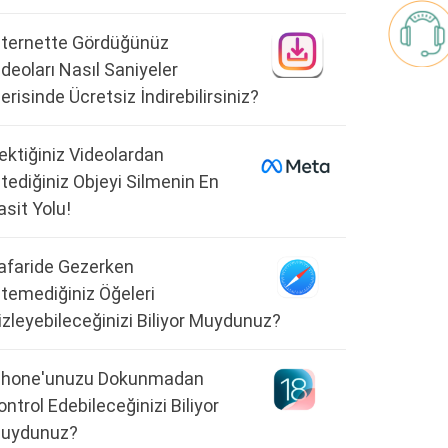
nternette Gördüğünüz
ideoları Nasıl Saniyeler
çerisinde Ücretsiz İndirebilirsiniz?
ektiğiniz Videolardan
stediğiniz Objeyi Silmenin En
asit Yolu!
afaride Gezerken
stemediğiniz Öğeleri
izleyebileceğinizi Biliyor Muydunuz?
Phone'unuzu Dokunmadan
ontrol Edebileceğinizi Biliyor
uydunuz?