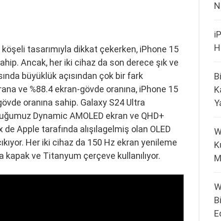
N
i
H
köşeli tasarımıyla dikkat çekerken, iPhone 15
hip. Ancak, her iki cihaz da son derece şık ve
ında büyüklük açısından çok bir fark
B
krana ve %88.4 ekran-gövde oranına, iPhone 15
K
gövde oranına sahip. Galaxy S24 Ultra
Y
lduğumuz Dynamic AMOLED ekran ve QHD+
 de Apple tarafında alışılagelmiş olan OLED
W
kıyor. Her iki cihaz da 150 Hz ekran yenileme
K
ka kapak ve Titanyum çerçeve kullanılıyor.
M
W
B
E