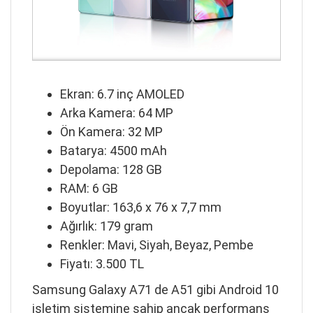
Ekran: 6.7 inç AMOLED
Arka Kamera: 64 MP
Ön Kamera: 32 MP
Batarya: 4500 mAh
Depolama: 128 GB
RAM: 6 GB
Boyutlar: 163,6 x 76 x 7,7 mm
Ağırlık: 179 gram
Renkler: Mavi, Siyah, Beyaz, Pembe
Fiyatı: 3.500 TL
Samsung Galaxy A71 de A51 gibi Android 10
işletim sistemine sahip ancak performans