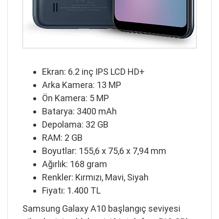
Ekran: 6.2 inç IPS LCD HD+
Arka Kamera: 13 MP
Ön Kamera: 5 MP
Batarya: 3400 mAh
Depolama: 32 GB
RAM: 2 GB
Boyutlar: 155,6 x 75,6 x 7,94 mm
Ağırlık: 168 gram
Renkler: Kırmızı, Mavi, Siyah
Fiyatı: 1.400 TL
Samsung Galaxy A10 başlangıç seviyesi