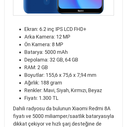
Ekran: 6.2 inç IPS LCD FHD+
Arka Kamera: 12 MP
Ön Kamera: 8 MP
Batarya: 5000 mAh
Depolama: 32 GB, 64 GB
RAM: 2 GB
Boyutlar: 155,6 x 75,6 x 7,94 mm
Ağırlık: 188 gram
Renkler: Mavi, Siyah, Kırmızı, Beyaz
Fiyatı: 1.300 TL
Dahili radyosu da bulunun Xiaomi Redmi 8A
fiyatı ve 5000 miliamper/saatlik bataryasıyla
dikkat çekiyor ve hızlı şarj desteğine de