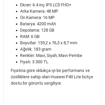
Ekran: 6.4 inç IPS LCD FHD+
Arka Kamera: 48 MP
Ön Kamera: 16 MP
Batarya: 4200 mAh
Depolama: 128 GB
RAM: 6 GB
Boyutlar: 159,2 x 76,3 x 8,7 mm
Ağırlık: 183 gram
Renkler: Mavi, Siyah, Mavi-Pembe
Fiyatı: 3.500 TL
Fiyatına göre oldukça iyi bir performans ve
özelliklere sahip olan Huawei P40 Lite bütçe
dostu bir görüntü sergiliyor.