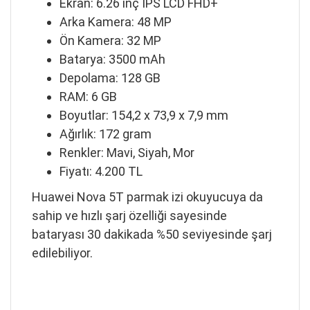
Ekran: 6.26 inç IPS LCD FHD+
Arka Kamera: 48 MP
Ön Kamera: 32 MP
Batarya: 3500 mAh
Depolama: 128 GB
RAM: 6 GB
Boyutlar: 154,2 x 73,9 x 7,9 mm
Ağırlık: 172 gram
Renkler: Mavi, Siyah, Mor
Fiyatı: 4.200 TL
Huawei Nova 5T parmak izi okuyucuya da
sahip ve hızlı şarj özelliği sayesinde
bataryası 30 dakikada %50 seviyesinde şarj
edilebiliyor.