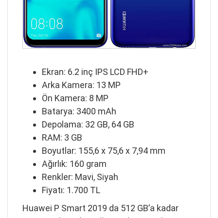
Ekran: 6.2 inç IPS LCD FHD+
Arka Kamera: 13 MP
Ön Kamera: 8 MP
Batarya: 3400 mAh
Depolama: 32 GB, 64 GB
RAM: 3 GB
Boyutlar: 155,6 x 75,6 x 7,94 mm
Ağırlık: 160 gram
Renkler: Mavi, Siyah
Fiyatı: 1.700 TL
Huawei P Smart 2019 da 512 GB’a kadar