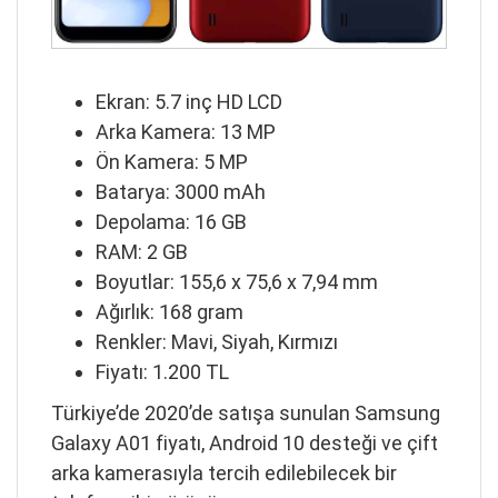
Ekran: 5.7 inç HD LCD
Arka Kamera: 13 MP
Ön Kamera: 5 MP
Batarya: 3000 mAh
Depolama: 16 GB
RAM: 2 GB
Boyutlar: 155,6 x 75,6 x 7,94 mm
Ağırlık: 168 gram
Renkler: Mavi, Siyah, Kırmızı
Fiyatı: 1.200 TL
Türkiye’de 2020’de satışa sunulan Samsung
Galaxy A01 fiyatı, Android 10 desteği ve çift
arka kamerasıyla tercih edilebilecek bir